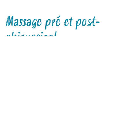
Massage pré et post-
chirurgical
Je vous accompagne avant ou après une
chirurgie de reconstruction ou d’ablation
(mastectomie, tumorectomie, lambeau DIEP,
complications post-opératoires, etc.). Lors de
notre première rencontre, j’évaluerai vos
antécédents et traitements (chimiothérapie,
radiothérapie) pour adapter les soins à vos
besoins. Ensemble, nous travaillerons sur les
cicatrices, la mobilité et le bien-être global. Je